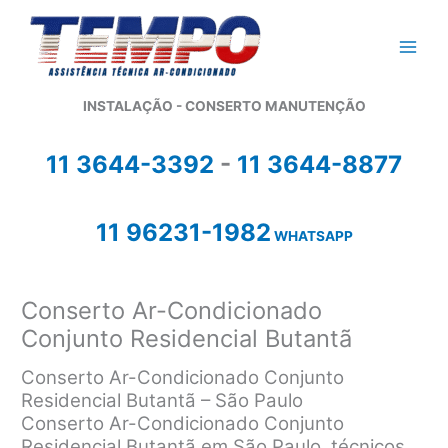
Ir
para
o
conteúdo
INSTALAÇÃO - CONSERTO MANUTENÇÃO
11 3644-3392
-
11 3644-8877
11 96231-1982
WHATSAPP
Conserto Ar-Condicionado
Conjunto Residencial Butantã
Conserto Ar-Condicionado Conjunto
Residencial Butantã – São Paulo
Conserto Ar-Condicionado Conjunto
Residencial Butantã em São Paulo, técnicos