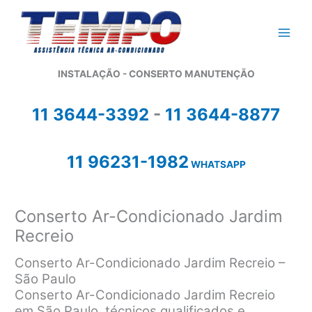
Ir
para
o
conteúdo
INSTALAÇÃO - CONSERTO MANUTENÇÃO
11 3644-3392
-
11 3644-8877
11 96231-1982
WHATSAPP
Conserto Ar-Condicionado Jardim
Recreio
Conserto Ar-Condicionado Jardim Recreio –
São Paulo
Conserto Ar-Condicionado Jardim Recreio
em São Paulo, técnicos qualificados e