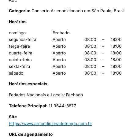
Categoria:
Conserto Ar-condicionado em São Paulo, Brasil
Horários
domingo
Fechado
segunda-feira
Aberto
08:00
–
18:00
terça-feira
Aberto
08:00
–
18:00
quarta-feira
Aberto
08:00
–
18:00
quinta-feira
Aberto
08:00
–
18:00
sexta-feira
Aberto
08:00
–
18:00
sábado
Aberto
08:00
–
18:00
Horários especiais
Feriados Nacionais e Locais: Fechado
Telefone Principal:
11 3644-8877
Site
https://www.arcondicionadotempo.com.br
URL de agendamento