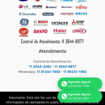
Atendimento
Central de Atendimento:
11 3644-3392
–
11 3644-8877
WhatsApp:
11 91332-7456
–
11 96231-1982
Agende Agora
(11) 91332-7456
Agende Agora
Importante: Este site faz uso de cookies que podem conter
(11) 96231-1982
Copyright © 2026 Assistência técnica ar-condicionado | Criado por:
informações de rastreamento sobre os visitantes para melhorar