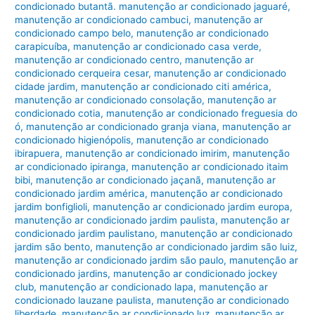
condicionado butantã. manutenção ar condicionado jaguaré
,
manutenção ar condicionado cambuci
,
manutenção ar
condicionado campo belo
,
manutenção ar condicionado
carapicuíba
,
manutenção ar condicionado casa verde
,
manutenção ar condicionado centro
,
manutenção ar
condicionado cerqueira cesar
,
manutenção ar condicionado
cidade jardim
,
manutenção ar condicionado citi américa
,
manutenção ar condicionado consolação
,
manutenção ar
condicionado cotia
,
manutenção ar condicionado freguesia do
ó
,
manutenção ar condicionado granja viana
,
manutenção ar
condicionado higienópolis
,
manutenção ar condicionado
ibirapuera
,
manutenção ar condicionado imirim
,
manutenção
ar condicionado ipiranga
,
manutenção ar condicionado itaim
bibi
,
manutenção ar condicionado jaçanã
,
manutenção ar
condicionado jardim américa
,
manutenção ar condicionado
jardim bonfiglioli
,
manutenção ar condicionado jardim europa
,
manutenção ar condicionado jardim paulista
,
manutenção ar
condicionado jardim paulistano
,
manutenção ar condicionado
jardim são bento
,
manutenção ar condicionado jardim são luiz
,
manutenção ar condicionado jardim são paulo
,
manutenção ar
condicionado jardins
,
manutenção ar condicionado jockey
club
,
manutenção ar condicionado lapa
,
manutenção ar
condicionado lauzane paulista
,
manutenção ar condicionado
liberdade
,
manutenção ar condicionado luz
,
manutenção ar