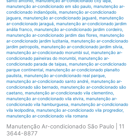
santo antonio
,
manutenção ar-condicionado city lapa
,
manutenção ar-condicionado em são paulo
,
manutenção ar-
condicionado indianópolis
,
manutenção ar-condicionado
jaguara
,
manutenção ar-condicionado jaguaré
,
manutenção
ar-condicionado jaraguá
,
manutenção ar-condicionado jardim
anália franco
,
manutenção ar-condicionado jardim cordeiro
,
manutenção ar-condicionado jardim das flores
,
manutenção
ar-condicionado jardim luzitania
,
manutenção ar-condicionado
jardim petropolis
,
manutenção ar-condicionado jardim silvia
,
manutenção ar-condicionado morumbi sul
,
manutenção ar-
condicionado paineiras do morumbi
,
manutenção ar-
condicionado parada de taipas
,
manutenção ar-condicionado
parque continental
,
manutenção ar-condicionado planalto
paulista
,
manutenção ar-condicionado real parque
,
manutenção ar-condicionado santo andré
,
manutenção ar-
condicionado são bernado
,
manutenção ar-condicionado são
caetano
,
manutenção ar-condicionado vila clementino
,
manutenção ar-condicionado vila elvira
,
manutenção ar-
condicionado vila hamburguesa
,
manutenção ar-condicionado
vila leolpodina
,
manutenção ar-condicionado vila progredior
,
manutenção ar-condicionado vila romana
Manutenção Ar-condicionado São Paulo | 11
3644-8877