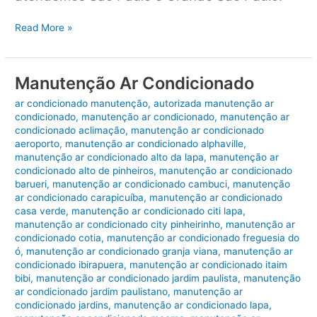
Manutenção
Read More »
Ar-
condicionado
São
Manutenção Ar Condicionado
Paulo
ar condicionado manutenção
,
autorizada manutenção ar
condicionado
,
manutenção ar condicionado
,
manutenção ar
condicionado aclimação
,
manutenção ar condicionado
aeroporto
,
manutenção ar condicionado alphaville
,
manutenção ar condicionado alto da lapa
,
manutenção ar
condicionado alto de pinheiros
,
manutenção ar condicionado
barueri
,
manutenção ar condicionado cambuci
,
manutenção
ar condicionado carapicuíba
,
manutenção ar condicionado
casa verde
,
manutenção ar condicionado citi lapa
,
manutenção ar condicionado city pinheirinho
,
manutenção ar
condicionado cotia
,
manutenção ar condicionado freguesia do
ó
,
manutenção ar condicionado granja viana
,
manutenção ar
condicionado ibirapuera
,
manutenção ar condicionado itaim
bibi
,
manutenção ar condicionado jardim paulista
,
manutenção
ar condicionado jardim paulistano
,
manutenção ar
condicionado jardins
,
manutenção ar condicionado lapa
,