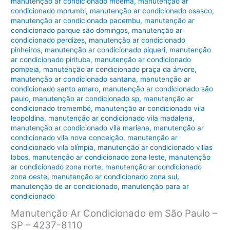
manutenção ar condicionado moema
,
manutenção ar
condicionado morumbi
,
manutenção ar condicionado osasco
,
manutenção ar condicionado pacembu
,
manutenção ar
condicionado parque são domingos
,
manutenção ar
condicionado perdizes
,
manutenção ar condicionado
pinheiros
,
manutenção ar condicionado piqueri
,
manutenção
ar condicionado pirituba
,
manutenção ar condicionado
pompeia
,
manutenção ar condicionado praça da árvore
,
manutenção ar condicionado santana
,
manutenção ar
condicionado santo amaro
,
manutenção ar condicionado são
paulo
,
manutenção ar condicionado sp
,
manutenção ar
condicionado tremembé
,
manutenção ar condicionado vila
leopoldina
,
manutenção ar condicionado vila madalena
,
manutenção ar condicionado vila mariana
,
manutenção ar
condicionado vila nova conceição
,
manutenção ar
condicionado vila olímpia
,
manutenção ar condicionado villas
lobos
,
manutenção ar condicionado zona leste
,
manutenção
ar condicionado zona norte
,
manutenção ar condicionado
zona oeste
,
manutenção ar condicionado zona sul
,
manutenção de ar condicionado
,
manutenção para ar
condicionado
Manutenção Ar Condicionado em São Paulo –
SP – 4237-8110