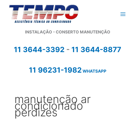
Ir
para
o
conteúdo
INSTALAÇÃO - CONSERTO MANUTENÇÃO
11 3644-3392
-
11 3644-8877
11 96231-1982
WHATSAPP
manutenção ar
condicionado
perdizes