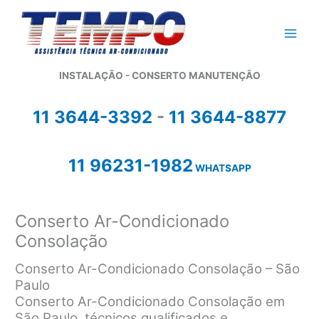
Ir
para
o
conteúdo
INSTALAÇÃO - CONSERTO MANUTENÇÃO
11 3644-3392
-
11 3644-8877
11 96231-1982
WHATSAPP
Conserto Ar-Condicionado
Consolação
Conserto Ar-Condicionado Consolação – São
Paulo
Conserto Ar-Condicionado Consolação em
São Paulo, técnicos qualificados e