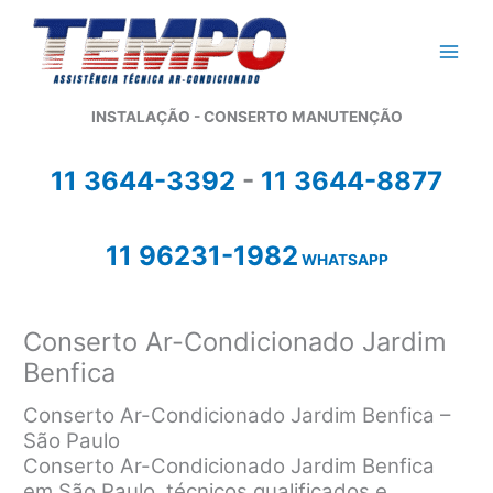
Ir
para
o
conteúdo
INSTALAÇÃO - CONSERTO MANUTENÇÃO
11 3644-3392
-
11 3644-8877
11 96231-1982
WHATSAPP
Conserto Ar-Condicionado Jardim
Benfica
Conserto Ar-Condicionado Jardim Benfica –
São Paulo
Conserto Ar-Condicionado Jardim Benfica
em São Paulo, técnicos qualificados e