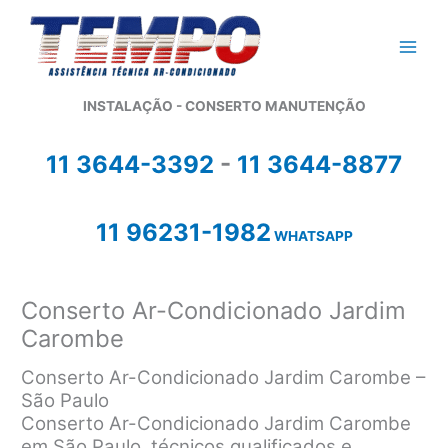
Ir
para
o
conteúdo
INSTALAÇÃO - CONSERTO MANUTENÇÃO
11 3644-3392
-
11 3644-8877
11 96231-1982
WHATSAPP
Conserto Ar-Condicionado Jardim
Carombe
Conserto Ar-Condicionado Jardim Carombe –
São Paulo
Conserto Ar-Condicionado Jardim Carombe
em São Paulo, técnicos qualificados e