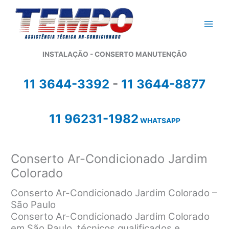
Ir
para
o
conteúdo
INSTALAÇÃO - CONSERTO MANUTENÇÃO
11 3644-3392
-
11 3644-8877
11 96231-1982
WHATSAPP
Conserto Ar-Condicionado Jardim
Colorado
Conserto Ar-Condicionado Jardim Colorado –
São Paulo
Conserto Ar-Condicionado Jardim Colorado
em São Paulo, técnicos qualificados e