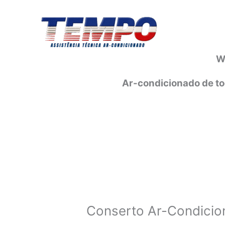
Ir
para
o
conteúdo
W
Ar-condicionado de to
Conserto Ar-Condicio