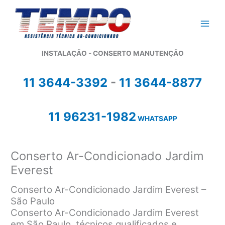
Ir
para
o
conteúdo
INSTALAÇÃO - CONSERTO MANUTENÇÃO
11 3644-3392
-
11 3644-8877
11 96231-1982
WHATSAPP
Conserto Ar-Condicionado Jardim
Everest
Conserto Ar-Condicionado Jardim Everest –
São Paulo
Conserto Ar-Condicionado Jardim Everest
em São Paulo, técnicos qualificados e