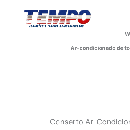
Ir
para
o
conteúdo
W
Ar-condicionado de to
Conserto Ar-Condicio