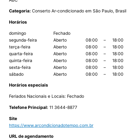
Categoria:
Conserto Ar-condicionado em São Paulo, Brasil
Horários
domingo
Fechado
segunda-feira
Aberto
08:00
–
18:00
terça-feira
Aberto
08:00
–
18:00
quarta-feira
Aberto
08:00
–
18:00
quinta-feira
Aberto
08:00
–
18:00
sexta-feira
Aberto
08:00
–
18:00
sábado
Aberto
08:00
–
18:00
Horários especiais
Feriados Nacionais e Locais: Fechado
Telefone Principal:
11 3644-8877
Site
https://www.arcondicionadotempo.com.br
URL de agendamento