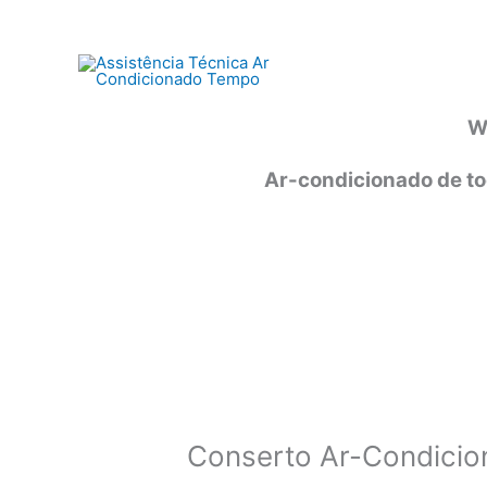
Ir
para
o
conteúdo
W
Ar-condicionado de to
Conserto Ar-Condicio