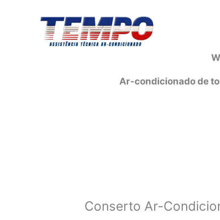
Ir
para
o
conteúdo
W
Ar-condicionado de to
Conserto Ar-Condicio