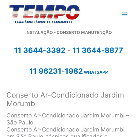
Ir
para
o
conteúdo
INSTALAÇÃO - CONSERTO MANUTENÇÃO
11 3644-3392
-
11 3644-8877
11 96231-1982
WHATSAPP
Conserto Ar-Condicionado Jardim
Morumbi
Conserto Ar-Condicionado Jardim Morumbi –
São Paulo
Conserto Ar-Condicionado Jardim Morumbi
em São Paulo, técnicos qualificados e