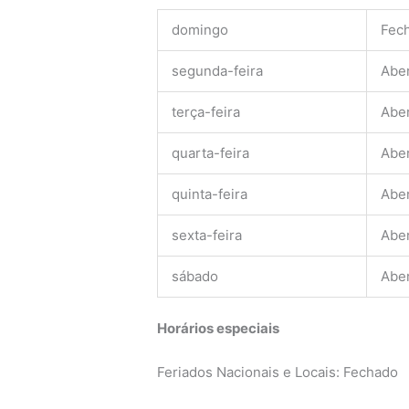
domingo
Fec
segunda-feira
Abe
terça-feira
Abe
quarta-feira
Abe
quinta-feira
Abe
sexta-feira
Abe
sábado
Abe
Horários especiais
Feriados Nacionais e Locais: Fechado