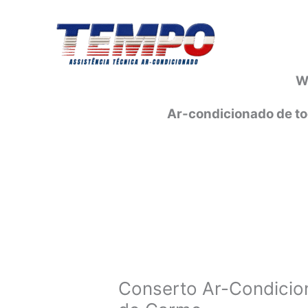
Ir
para
o
conteúdo
W
Ar-condicionado de to
Conserto Ar-Condicio