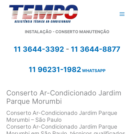
Ir
para
o
conteúdo
INSTALAÇÃO - CONSERTO MANUTENÇÃO
11 3644-3392
-
11 3644-8877
11 96231-1982
WHATSAPP
Conserto Ar-Condicionado Jardim
Parque Morumbi
Conserto Ar-Condicionado Jardim Parque
Morumbi – São Paulo
Conserto Ar-Condicionado Jardim Parque
Morumbi em São Paulo, técnicos qualificados