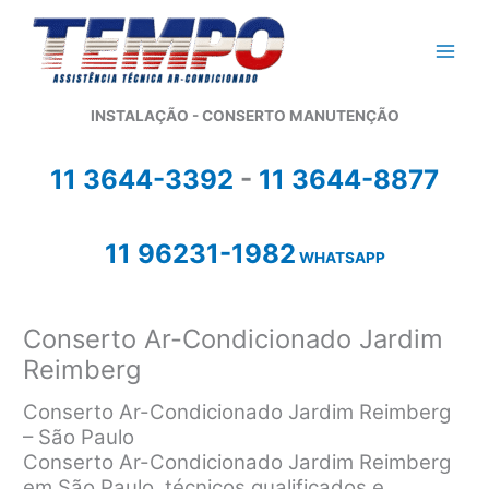
Ir
para
o
conteúdo
INSTALAÇÃO - CONSERTO MANUTENÇÃO
11 3644-3392
-
11 3644-8877
11 96231-1982
WHATSAPP
Conserto Ar-Condicionado Jardim
Reimberg
Conserto Ar-Condicionado Jardim Reimberg
– São Paulo
Conserto Ar-Condicionado Jardim Reimberg
em São Paulo, técnicos qualificados e