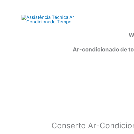
Ir
para
o
conteúdo
W
Ar-condicionado de to
Conserto Ar-Condicion