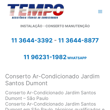
Ir
para
o
conteúdo
INSTALAÇÃO - CONSERTO MANUTENÇÃO
11 3644-3392
-
11 3644-8877
11 96231-1982
WHATSAPP
Conserto Ar-Condicionado Jardim
Santos Dumont
Conserto Ar-Condicionado Jardim Santos
Dumont – São Paulo
Conserto Ar-Condicionado Jardim Santos
Dumont em São Paulo, técnicos qualificados e