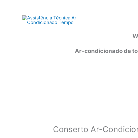
Ir
para
o
conteúdo
W
Ar-condicionado de to
Conserto Ar-Condicio