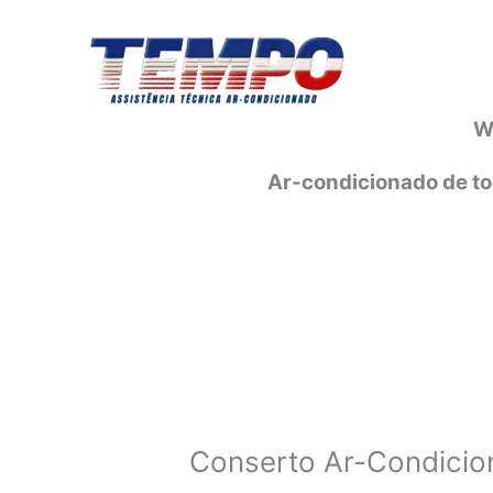
Ir
para
o
conteúdo
W
Ar-condicionado de to
Conserto Ar-Condicio