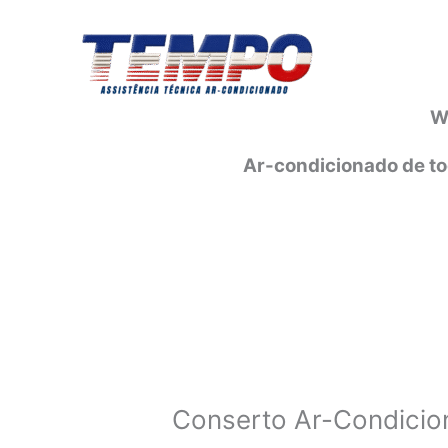
Ir
para
o
conteúdo
W
Ar-condicionado de to
Conserto Ar-Condicio