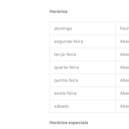
Horários
domingo
Fec
segunda-feira
Abe
terça-feira
Abe
quarta-feira
Abe
quinta-feira
Abe
sexta-feira
Abe
sábado
Abe
Horários especiais