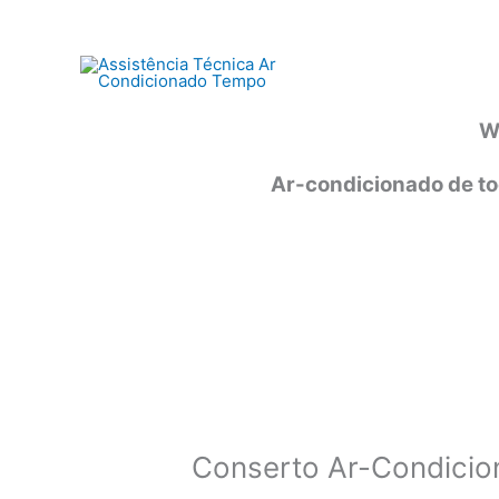
Ir
para
o
conteúdo
W
Ar-condicionado de to
Conserto Ar-Condicio