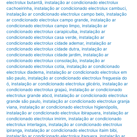
electrolux butantã
,
instalação ar condicionado electrolux
cachoeirinha
,
instalação ar condicionado electrolux cambuci
,
instalação ar condicionado electrolux campo belo
,
instalação
ar condicionado electrolux campo grande
,
instalação ar
condicionado electrolux campo limpo
,
instalação ar
condicionado electrolux carapicuíba
,
instalação ar
condicionado electrolux casa verde
,
instalação ar
condicionado electrolux cidade ademar
,
instalação ar
condicionado electrolux cidade dutra
,
instalação ar
condicionado electrolux cidade jardim
,
instalação ar
condicionado electrolux consolação
,
instalação ar
condicionado electrolux cotia
,
instalação ar condicionado
electrolux diadema
,
instalação ar condicionado electrolux em
são paulo
,
instalação ar condicionado electrolux freguesia do
ó
,
instalação ar condicionado electrolux glicério
,
instalação ar
condicionado electrolux grajaú
,
instalação ar condicionado
electrolux grande abcd
,
instalação ar condicionado electrolux
grande são paulo
,
instalação ar condicionado electrolux granja
viana
,
instalação ar condicionado electrolux higienópolis
,
instalação ar condicionado electrolux ibirapuera
,
instalação ar
condicionado electrolux imirim
,
instalação ar condicionado
electrolux interlagos
,
instalação ar condicionado electrolux
ipiranga
,
instalação ar condicionado electrolux itaim bibi
,
instalação ar condicionado electrolux itaquera
,
instalação ar