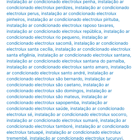
instalação ar condicionado electrolux penha
,
instalação ar
condicionado electrolux perdizes
,
instalação ar condicionado
electrolux perus
,
instalação ar condicionado electrolux
pinheiros
,
instalação ar condicionado electrolux pirituba
,
instalação ar condicionado electrolux raposo tavares
,
instalação ar condicionado electrolux república
,
instalação ar
condicionado electrolux rio pequeno
,
instalação ar
condicionado electrolux sacomã
,
instalação ar condicionado
electrolux santa cecília
,
instalação ar condicionado electrolux
santa efigênia
,
instalação ar condicionado electrolux santana
,
instalação ar condicionado electrolux santana do parnaíba
,
instalação ar condicionado electrolux santo amaro
,
instalação
ar condicionado electrolux santo andré
,
instalação ar
condicionado electrolux são bernardo
,
instalação ar
condicionado electrolux são caetano
,
instalação ar
condicionado electrolux são domingos
,
instalação ar
condicionado electrolux são mateus
,
instalação ar
condicionado electrolux sapopemba
,
instalação ar
condicionado electrolux saúde
,
instalação ar condicionado
electrolux sé
,
instalação ar condicionado electrolux socorro
,
instalação ar condicionado electrolux sumaré
,
instalação ar
condicionado electrolux tamboré
,
instalação ar condicionado
electrolux tatuapé
,
instalação ar condicionado electrolux
tremembé
,
instalação ar condicionado electrolux tucuruvi
,