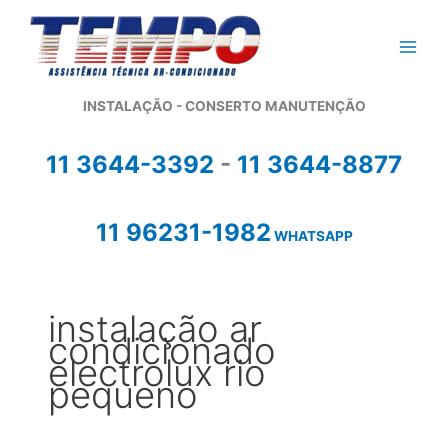
Ir
para
o
conteúdo
INSTALAÇÃO - CONSERTO MANUTENÇÃO
11 3644-3392
-
11 3644-8877
11 96231-1982
WHATSAPP
instalação ar
condicionado
electrolux rio
pequeno