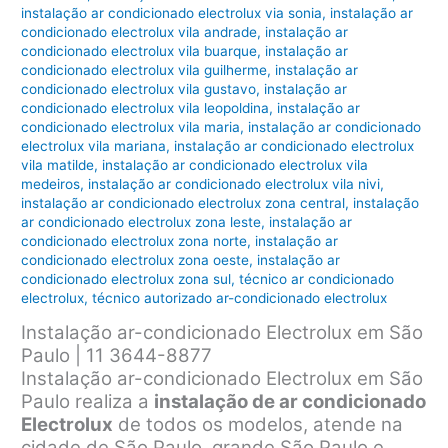
instalação ar condicionado electrolux via sonia
,
instalação ar
condicionado electrolux vila andrade
,
instalação ar
condicionado electrolux vila buarque
,
instalação ar
condicionado electrolux vila guilherme
,
instalação ar
condicionado electrolux vila gustavo
,
instalação ar
condicionado electrolux vila leopoldina
,
instalação ar
condicionado electrolux vila maria
,
instalação ar condicionado
electrolux vila mariana
,
instalação ar condicionado electrolux
vila matilde
,
instalação ar condicionado electrolux vila
medeiros
,
instalação ar condicionado electrolux vila nivi
,
instalação ar condicionado electrolux zona central
,
instalação
ar condicionado electrolux zona leste
,
instalação ar
condicionado electrolux zona norte
,
instalação ar
condicionado electrolux zona oeste
,
instalação ar
condicionado electrolux zona sul
,
técnico ar condicionado
electrolux
,
técnico autorizado ar-condicionado electrolux
Instalação ar-condicionado Electrolux em São
Paulo | 11 3644-8877
Instalação ar-condicionado Electrolux em São
Paulo realiza a
instalação de ar condicionado
Electrolux
de todos os modelos, atende na
cidade de São Paulo, grande São Paulo e