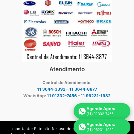
Atendimento
Central de Atendimento:
11 3644-3392
–
11 3644-8877
WhatsApp:
11 91332-7456
–
11 96231-1982
Agende Agora
(11) 91332-7456
Agende Agora
Importante: Este site faz uso de cookies que podem conter
(11) 96231-1982
Copyright © 2026 Assistência técnica ar-condicionado | Criado por: