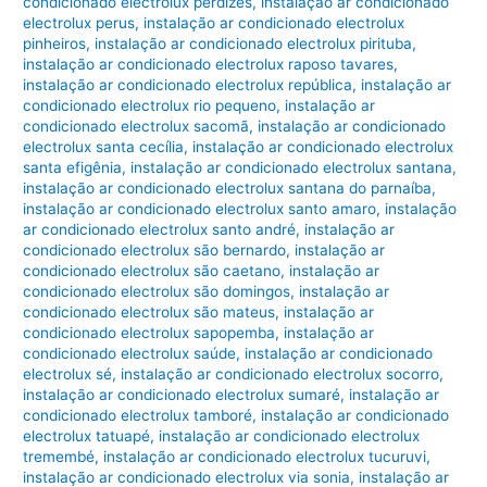
condicionado electrolux perdizes
,
instalação ar condicionado
electrolux perus
,
instalação ar condicionado electrolux
pinheiros
,
instalação ar condicionado electrolux pirituba
,
instalação ar condicionado electrolux raposo tavares
,
instalação ar condicionado electrolux república
,
instalação ar
condicionado electrolux rio pequeno
,
instalação ar
condicionado electrolux sacomã
,
instalação ar condicionado
electrolux santa cecília
,
instalação ar condicionado electrolux
santa efigênia
,
instalação ar condicionado electrolux santana
,
instalação ar condicionado electrolux santana do parnaíba
,
instalação ar condicionado electrolux santo amaro
,
instalação
ar condicionado electrolux santo andré
,
instalação ar
condicionado electrolux são bernardo
,
instalação ar
condicionado electrolux são caetano
,
instalação ar
condicionado electrolux são domingos
,
instalação ar
condicionado electrolux são mateus
,
instalação ar
condicionado electrolux sapopemba
,
instalação ar
condicionado electrolux saúde
,
instalação ar condicionado
electrolux sé
,
instalação ar condicionado electrolux socorro
,
instalação ar condicionado electrolux sumaré
,
instalação ar
condicionado electrolux tamboré
,
instalação ar condicionado
electrolux tatuapé
,
instalação ar condicionado electrolux
tremembé
,
instalação ar condicionado electrolux tucuruvi
,
instalação ar condicionado electrolux via sonia
,
instalação ar